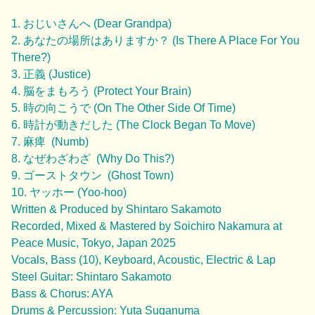
1. おじいさんへ (Dear Grandpa)
2. あなたの場所はありますか？ (Is There A Place For You
There?)
3. 正義 (Justice)
4. 脳をまもろう (Protect Your Brain)
5. 時の向こうで (On The Other Side Of Time)
6. 時計が動きだした (The Clock Began To Move)
7. 麻痺 (Numb)
8. なぜわざわざ (Why Do This?)
9. ゴーストタウン (Ghost Town)
10. ヤッホー (Yoo-hoo)
Written & Produced by Shintaro Sakamoto
Recorded, Mixed & Mastered by Soichiro Nakamura at
Peace Music, Tokyo, Japan 2025
Vocals, Bass (10), Keyboard, Acoustic, Electric & Lap
Steel Guitar: Shintaro Sakamoto
Bass & Chorus: AYA
Drums & Percussion: Yuta Suganuma