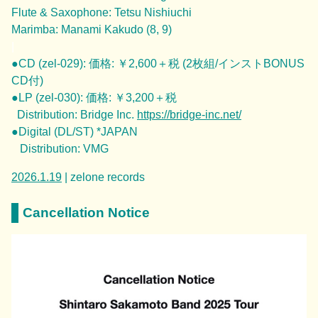
Flute & Saxophone: Tetsu Nishiuchi
Marimba: Manami Kakudo (8, 9)
|
●CD (zel-029):
価格
:
￥
2,600
＋税
(2
枚組
/
インスト
BONUS
CD
付
)
●LP (zel-030): 価格: ￥3
,200
＋税
Distribution: Bridge Inc.
https://bridge-inc.net/
●Digital (DL/ST) *JAPAN
Distribution: VMG
2026.1.19
| zelone records
Cancellation Notice