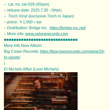
– cat. no: zel-028 (45rpm)
– release date: 2025.7.30（Wed）
– 7inch Vinyl (exclusive 7inch in Japan)
– proce: ￥1,500＋tax
– Distribution: Bridge Inc.
https://bridge-inc.net/
– More info:
www.zelonerecords.com
■■■■■■■■■■■■■■■■■■■■■■■■■■■■■■
More Info New Album:
Big Crown Records:
https://bigcrownrecords.com/store/24-
hr-sports/
|
El Michels Affair (Leon Michels)