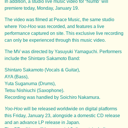
In addition, a studio live music video for “Numb” will
premiere today, Monday, January 19.
The video was filmed at Peace Music, the same studio
where
Yoo-Hoo
was recorded, and features a live
performance captured on site. This exclusive live recording
can only be experienced through this music video.
The MV was directed by Yasuyuki Yamaguchi. Performers
include the Shintaro Sakamoto Band:
Shintaro Sakamoto (Vocals & Guitar),
AYA (Bass),
Yuta Suganuma (Drums),
Tetsu Nishiuchi (Saxophone).
Recording was handled by Soichiro Nakamura.
Yoo-Hoo
will be released worldwide on digital platforms
this Friday, January 23, alongside a domestic CD release
and an advance LP release in Japan.