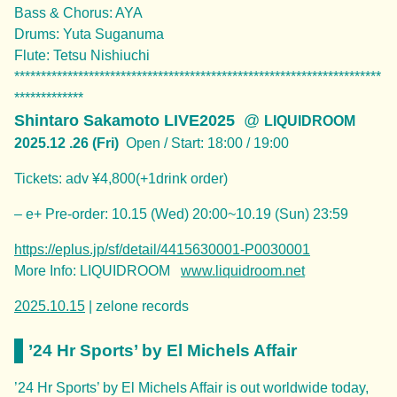
Bass & Chorus: AYA
Drums: Yuta Suganuma
Flute: Tetsu Nishiuchi
*********************************************************************
*************
Shintaro Sakamoto LIVE2025
@
LIQUIDROOM
2025.12 .26 (Fri)
Open / Start: 18:00 / 19:00
Tickets: adv ¥4,800(+1drink order)
– e+ Pre-order: 10.15 (Wed) 20:00~10.19 (Sun) 23:59
https://eplus.jp/sf/detail/4415630001-P0030001
More Info: LIQUIDROOM
www.liquidroom.net
2025.10.15
| zelone records
’24 Hr Sports’ by El Michels Affair
’24 Hr Sports’ by El Michels Affair is out worldwide today,