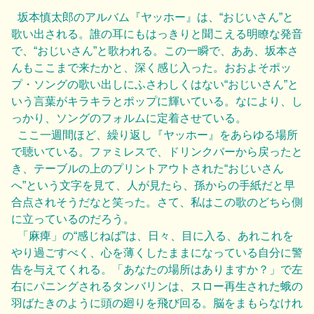
_
坂本慎太郎のアルバム『ヤッホー』は、“おじいさん”と
歌い出される。誰の耳にもはっきりと聞こえる明瞭な発音
で、“おじいさん”と歌われる。この一瞬で、ああ、坂本さ
んもここまで来たかと、深く感じ入った。おおよそポッ
プ・ソングの歌い出しにふさわしくはない“おじいさん”と
いう言葉がキラキラとポップに輝いている。なにより、し
っかり、ソングのフォルムに定着させている。
_
ここ一週間ほど、繰り返し『ヤッホー』をあらゆる場所
で聴いている。ファミレスで、ドリンクバーから戻ったと
き、テーブルの上のプリントアウトされた“おじいさん
へ”という文字を見て、人が見たら、孫からの手紙だと早
合点されそうだなと笑った。さて、私はこの歌のどちら側
に立っているのだろう。
_
「麻痺」の“感じねば”は、日々、目に入る、あれこれを
やり過ごすべく、心を薄くしたままになっている自分に警
告を与えてくれる。「あなたの場所はありますか？」で左
右にパニングされるタンバリンは、スロー再生された蛾の
羽ばたきのように頭の廻りを飛び回る。脳をまもらなけれ