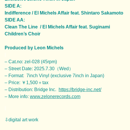
SIDE A:
Indifference / El Michels Affair feat. Shintaro Sakamoto
SIDE AA:
Clean The Line / El Michels Affair feat. Suginami
Children’s Choir
Produced by Leon Michels
|
– Cat.no: zel-028 (45rpm)
– Street Date: 2025.7.30（Wed）
– Format: 7inch Vinyl (exclusive 7inch in Japan)
– Price: ￥1,500＋tax
– Distribution: Bridge Inc.
https://bridge-inc.net/
– More info:
www.zelonerecords.com
|
⇩digital art work