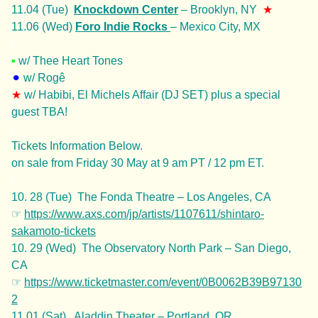
11.04 (Tue)
Knockdown Center
– Brooklyn, NY
★
11.06 (Wed)
Foro Indie Rocks
– Mexico City, MX
|
▪️
w/ Thee Heart Tones
⚫︎
w/ Rogê
★
w/ Habibi, El Michels Affair (DJ SET) plus a special
guest TBA!
|
Tickets Information Below.
on sale from Friday 30 May at 9 am PT / 12 pm ET.
|
10. 28 (Tue) The Fonda Theatre – Los Angeles, CA
☞
https://www.axs.com/jp/artists/1107611/shintaro-
sakamoto-tickets
10. 29 (Wed) The Observatory North Park – San Diego,
CA
☞
https://www.ticketmaster.com/event/0B0062B39B97130
2
11.01 (Sat) Aladdin Theater – Portland, OR