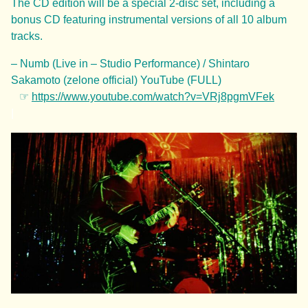
The CD edition will be a special 2-disc set, including a
bonus CD featuring instrumental versions of all 10 album
tracks.
– Numb (Live in – Studio Performance) / Shintaro
Sakamoto (zelone official) YouTube (FULL)
☞
https://www.youtube.com/watch?v=VRj8pgmVFek
|