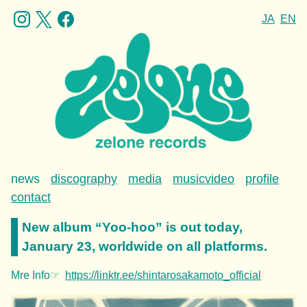
JA
EN
news
discography
media
musicvideo
profile
contact
New album “Yoo-hoo” is out today,
January 23, worldwide on all platforms.
Mre Info☞
https://linktr.ee/shintarosakamoto_official