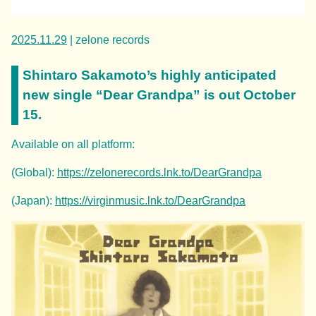
2025.11.29
| zelone records
Shintaro Sakamoto’s highly anticipated
new single “Dear Grandpa” is out October
15.
Available on all platform:
(Global):
https://zelonerecords.lnk.to/DearGrandpa
(Japan):
https://virginmusic.lnk.to/DearGrandpa