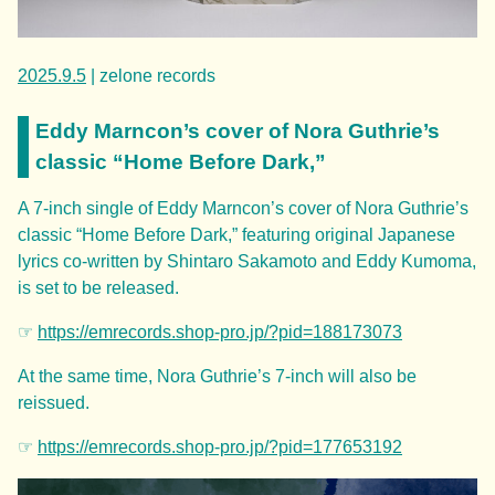
2025.9.5
| zelone records
Eddy Marncon’s cover of Nora Guthrie’s
classic “Home Before Dark,”
A 7-inch single of Eddy Marncon’s cover of Nora Guthrie’s
classic “Home Before Dark,” featuring original Japanese
lyrics co-written by Shintaro Sakamoto and Eddy Kumoma,
is set to be released.
☞
https://
emrecords.shop-pro.jp/?pid=188173073
At the same time, Nora Guthrie’s 7-inch will also be
reissued.
☞
https://
emrecords.shop-pro.jp/?pid=177653192