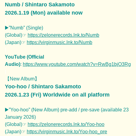
Numb / Shintaro Sakamoto
2026.1.19 (Mon) available now
|
▶️”Numb” (Single)
(Global)☞
https://zelonerecords.lnk.to/Numb
(Japan)☞
https://virginmusic.lnk.to/Numb
|
YouTube (Official
Audio)
:
https://www.youtube.com/watch?v=RwBg1bjO3Rg
|
【New Album】
Yoo-hoo / Shintaro Sakamoto
2026.1.23 (Fri) Worldwide on all platform
▶️”Yoo-hoo” (New Album) pre-add / pre-save (available 23
January 2026)
(Global)☞
https://zelonerecords.lnk.to/Yoo-hoo
(Japan)
☞
https://virginmusic.lnk.to/Yoo-hoo_pre