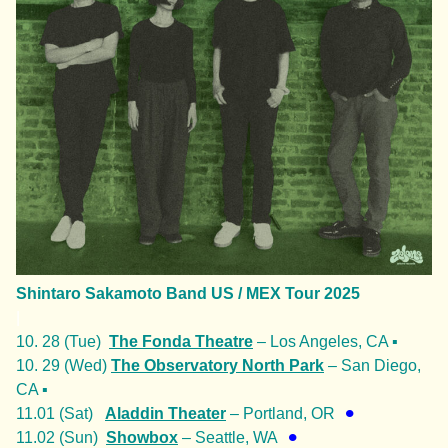
Shintaro Sakamoto Band US / MEX Tour 2025
|
10. 28 (Tue)
The Fonda Theatre
– Los Angeles, CA ▪️
10. 29 (Wed)
The Observatory North Park
– San Diego,
CA ▪️
11.01 (Sat)
Aladdin Theater
– Portland, OR
⚫︎
11.02 (Sun)
Showbox
– Seattle, WA
⚫︎