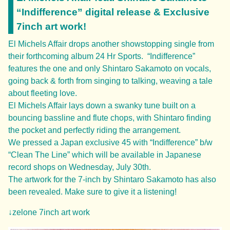
“Indifference” digital release & Exclusive
7inch art work!
El Michels Affair drops another showstopping single from
their forthcoming album 24 Hr Sports. “Indifference”
features the one and only Shintaro Sakamoto on vocals,
going back & forth from singing to talking, weaving a tale
about fleeting love.
El Michels Affair lays down a swanky tune built on a
bouncing bassline and flute chops, with Shintaro finding
the pocket and perfectly riding the arrangement.
We pressed a Japan exclusive 45 with “Indifference” b/w
“Clean The Line” which will be available in Japanese
record shops on Wednesday, July 30th.
The artwork for the 7-inch by Shintaro Sakamoto has also
been revealed. Make sure to give it a listening!
↓zelone 7inch art work