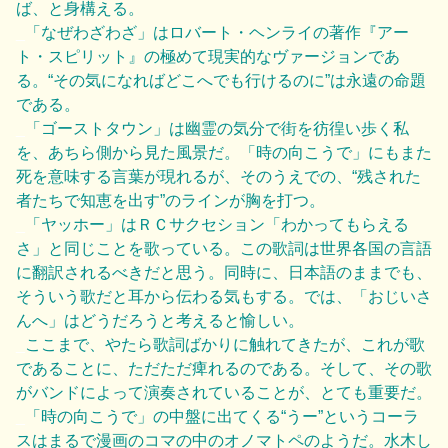
ば、と身構える。
_
「なぜわざわざ」はロバート・ヘンライの著作『アー
ト・スピリット』の極めて現実的なヴァージョンであ
る。“その気になればどこへでも行けるのに”は永遠の命題
である。
_
「ゴーストタウン」は幽霊の気分で街を彷徨い歩く私
を、あちら側から見た風景だ。「時の向こうで」にもまた
死を意味する言葉が現れるが、そのうえでの、“残された
者たちで知恵を出す”のラインが胸を打つ。
_
「ヤッホー」はＲＣサクセション「わかってもらえる
さ」と同じことを歌っている。この歌詞は世界各国の言語
に翻訳されるべきだと思う。同時に、日本語のままでも、
そういう歌だと耳から伝わる気もする。では、「おじいさ
んへ」はどうだろうと考えると愉しい。
_
ここまで、やたら歌詞ばかりに触れてきたが、これが歌
であることに、ただただ痺れるのである。そして、その歌
がバンドによって演奏されていることが、とても重要だ。
_
「時の向こうで」の中盤に出てくる“うー”というコーラ
スはまるで漫画のコマの中のオノマトペのようだ。水木し