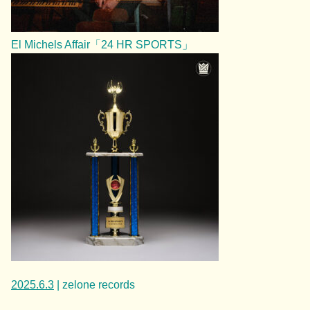
El Michels Affair「24 HR SPORTS」
2025.6.3
| zelone records